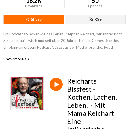
16.2K
50
Downloads
Episodes
Share
RSS
Ein Podcast so lecker wie das Leben! Stephan Reichart, bekannter Koch-
Streamer auf Twitch und seit über 20 Jahren Teil der Games Branche, 
empfängt in diesem Podcast Gäste aus der Medienbranche, Food 
Begeisterte und Kreative. Er liest aus seinen Lieblingskochbüchern, stellt 
Show more >>
Restaurants vor oder testet neue Zutaten. Ein Podcast so lecker, lustig, 
lehrreich und auch so vielfältig wie das Leben.
Reicharts
Bissfest -
Kochen, Lachen,
Leben! - Mit
Mama Reichart:
Eine